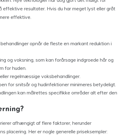
kken. Nye teknologier har dog gjort det muligt for
 effektive resultater. Hvis du har meget lyst eller gråt
mere effektive.
re behandlinger opnår de fleste en markant reduktion i
ering og voksning, som kan forårsage indgroede hår og
om for huden.
g eller regelmæssige voksbehandlinger.
koen for snitsår og hudinfektioner minimeres betydeligt.
dlingen kan målrettes specifikke områder alt efter den
erning?
ierer afhængigt af flere faktorer, herunder
ns placering. Her er nogle generelle priseksempler: