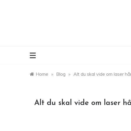
Skip
to
content
Home
»
Blog
»
Alt du skal vide om laser hår
Alt du skal vide om laser hå