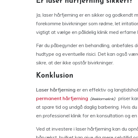
Er laser hårfjerning sikkert?
Ja, laser hårfjerning er en sikker og godkendt 
forekomme bivirkninger som rødme, let irritation
vigtigt at vælge en pålidelig klinik med erfarne
Før du påbegynder en behandling, anbefales det
hudtype og eventuelle risici. Det kan også være
sikre, at der ikke opstår bivirkninger.
Konklusion
Laser hårfjerning
er en effektiv og langtidsho
permanent hårfjerning
priser ka
at spare tid og undgå daglig barbering. Hvis 
en professionel klinik for en konsultation og en
Ved at investere i laser hårfjerning kan du o
hårvækst, hvilket kan give dig mere selvtillid og 