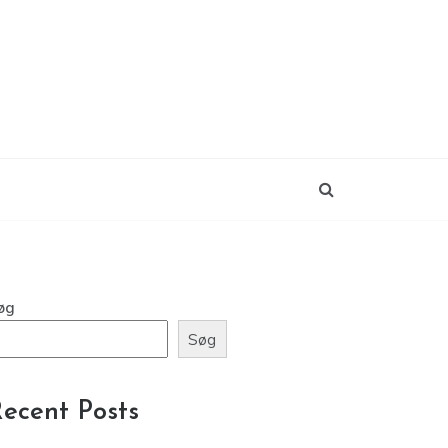
øg
Søg
ecent Posts