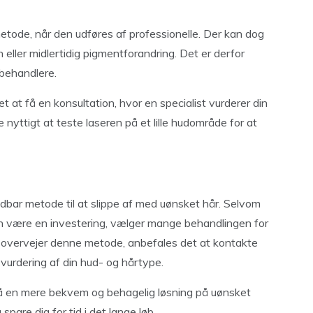
metode, når den udføres af professionelle. Der kan dog
 eller midlertidig pigmentforandring. Det er derfor
 behandlere.
 at få en konsultation, hvor en specialist vurderer din
 nyttigt at teste laseren på et lille hudområde for at
ldbar metode til at slippe af med uønsket hår. Selvom
n være en investering, vælger mange behandlingen for
du overvejer denne metode, anbefales det at kontakte
 vurdering af din hud- og hårtype.
pnå en mere bekvem og behagelig løsning på uønsket
spare dig for tid i det lange løb.