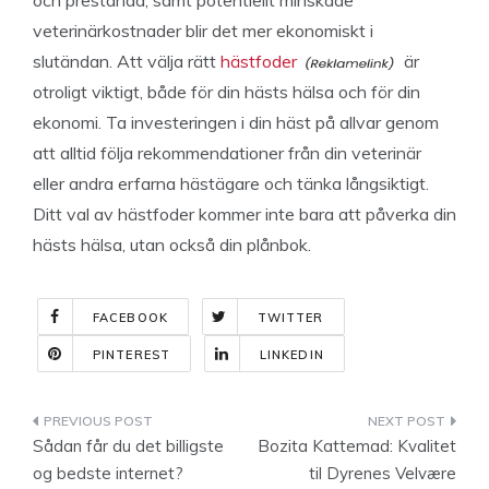
och prestanda, samt potentiellt minskade
veterinärkostnader blir det mer ekonomiskt i
slutändan. Att välja rätt
hästfoder
är
otroligt viktigt, både för din hästs hälsa och för din
ekonomi. Ta investeringen i din häst på allvar genom
att alltid följa rekommendationer från din veterinär
eller andra erfarna hästägare och tänka långsiktigt.
Ditt val av hästfoder kommer inte bara att påverka din
hästs hälsa, utan också din plånbok.
FACEBOOK
TWITTER
PINTEREST
LINKEDIN
Indlægsnavigation
Sådan får du det billigste
Bozita Kattemad: Kvalitet
og bedste internet?
til Dyrenes Velvære