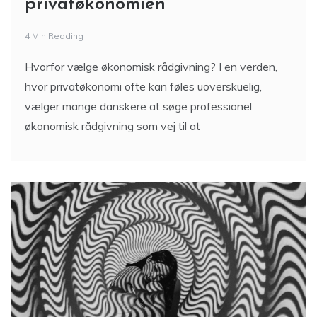
privatøkonomien
4 Min Reading
Hvorfor vælge økonomisk rådgivning? I en verden,
hvor privatøkonomi ofte kan føles uoverskuelig,
vælger mange danskere at søge professionel
økonomisk rådgivning som vej til at