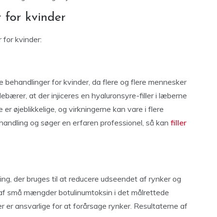
 for kvinder
 for kvinder:
e behandlinger for kvinder, da flere og flere mennesker
ebærer, at der injiceres en hyaluronsyre-filler i læberne
e er øjeblikkelige, og virkningerne kan vare i flere
handling og søger en erfaren professionel, så kan
filler
g, der bruges til at reducere udseendet af rynker og
g af små mængder botulinumtoksin i det målrettede
 er ansvarlige for at forårsage rynker. Resultaterne af