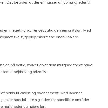
er. Det betyder, at der er masser af jobmuligheder til
 med en meget konkurrencedygtig gennemsnitsløn. Med
 kosmetiske sygeplejersker tjene endnu højere
ejde på deltid, hvilket giver dem mulighed for at have
lem arbejdsliv og privatliv.
 af plads til vækst og avancement. Med løbende
ersker specialisere sig inden for specifikke områder
ye muligheder og højere løn.