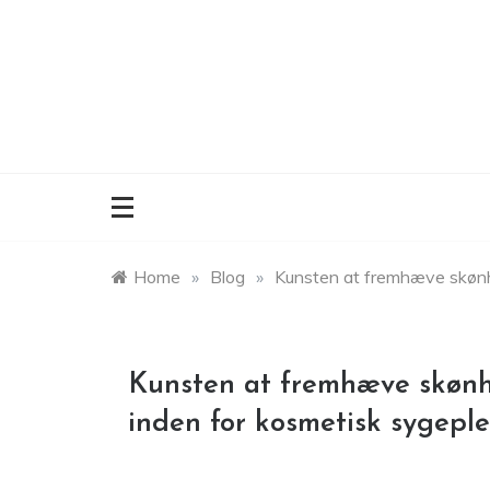
Skip
to
content
Home
»
Blog
»
Kunsten at fremhæve skønhe
Kunsten at fremhæve skønhe
inden for kosmetisk sygeple