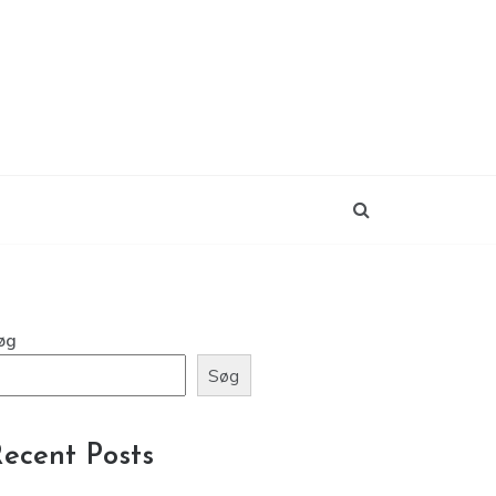
øg
Søg
ecent Posts