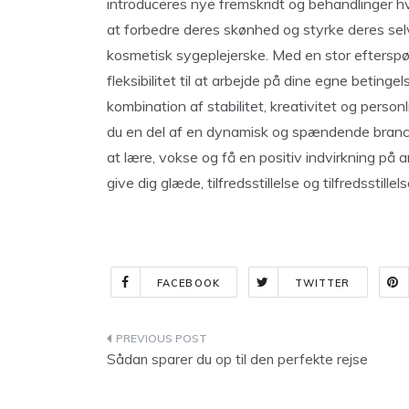
introduceres nye fremskridt og behandlinger h
at forbedre deres skønhed og styrke deres selvt
kosmetisk sygeplejerske. Med en stor efterspør
fleksibilitet til at arbejde på dine egne beting
kombination af stabilitet, kreativitet og personl
du en del af en dynamisk og spændende branche,
at lære, vokse og få en positiv indvirkning på an
give dig glæde, tilfredsstillelse og tilfredsstille
FACEBOOK
TWITTER
Indlægsnavigation
Sådan sparer du op til den perfekte rejse