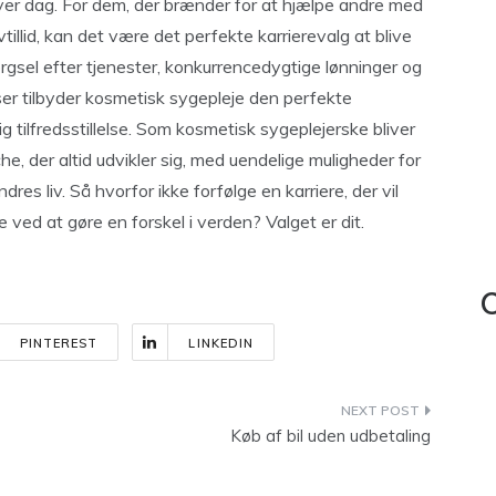
ver dag. For dem, der brænder for at hjælpe andre med
illid, kan det være det perfekte karrierevalg at blive
gsel efter tjenester, konkurrencedygtige lønninger og
elser tilbyder kosmetisk sygepleje den perfekte
ig tilfredsstillelse. Som kosmetisk sygeplejerske bliver
 der altid udvikler sig, med uendelige muligheder for
dres liv. Så hvorfor ikke forfølge en karriere, der vil
lse ved at gøre en forskel i verden? Valget er dit.
C
PINTEREST
LINKEDIN
Køb af bil uden udbetaling