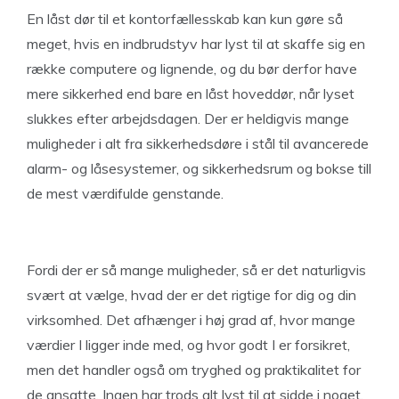
En låst dør til et kontorfællesskab kan kun gøre så
meget, hvis en indbrudstyv har lyst til at skaffe sig en
række computere og lignende, og du bør derfor have
mere sikkerhed end bare en låst hoveddør, når lyset
slukkes efter arbejdsdagen. Der er heldigvis mange
muligheder i alt fra sikkerhedsdøre i stål til avancerede
alarm- og låsesystemer, og sikkerhedsrum og bokse till
de mest værdifulde genstande.
Fordi der er så mange muligheder, så er det naturligvis
svært at vælge, hvad der er det rigtige for dig og din
virksomhed. Det afhænger i høj grad af, hvor mange
værdier I ligger inde med, og hvor godt I er forsikret,
men det handler også om tryghed og praktikalitet for
de ansatte. Ingen har trods alt lyst til at sidde i noget,