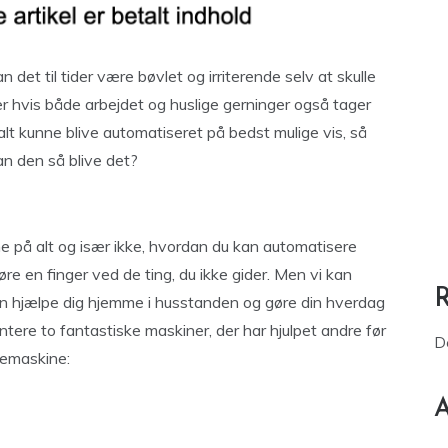
 det til tider være bøvlet og irriterende selv at skulle
sær hvis både arbejdet og huslige gerninger også tager
alt kunne blive automatiseret på bedst mulige vis, så
 den så blive det?
ene på alt og især ikke, hvordan du kan automatisere
røre en finger ved de ting, du ikke gider. Men vi kan
an hjælpe dig hjemme i husstanden og gøre din hverdag
ere to fantastiske maskiner, der har hjulpet andre før
D
femaskine:
A