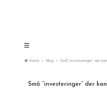
Skip
to
content
Home
»
Blog
»
Små ”investeringer” der kan
Små ”investeringer” der kan