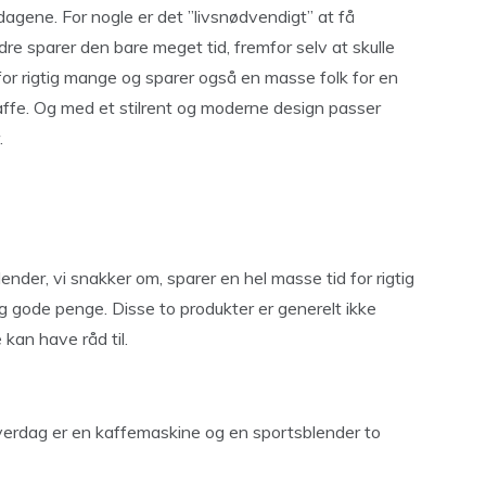
agene. For nogle er det ”livsnødvendigt” at få
e sparer den bare meget tid, fremfor selv at skulle
for rigtig mange og sparer også en masse folk for en
affe. Og med et stilrent og moderne design passer
.
nder, vi snakker om, sparer en hel masse tid for rigtig
 gode penge. Disse to produkter er generelt ikke
 kan have råd til.
verdag er en kaffemaskine og en sportsblender to