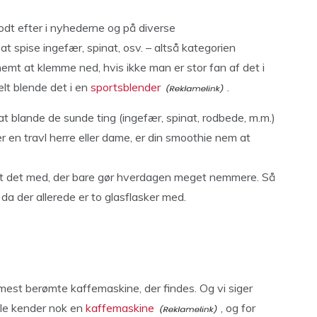
godt efter i nyhederne og på diverse
t spise ingefær, spinat, osv. – altså kategorien
nemt at klemme ned, hvis ikke man er stor fan af det i
lt blende det i en
sportsblender
.
blande de sunde ting (ingefær, spinat, rodbede, m.m.)
en travl herre eller dame, er din smoothie nem at
lt det med, der bare gør hverdagen meget nemmere. Så
 da der allerede er to glasflasker med.
 mest berømte kaffemaskine, der findes. Og vi siger
Alle kender nok en
kaffemaskine
, og for