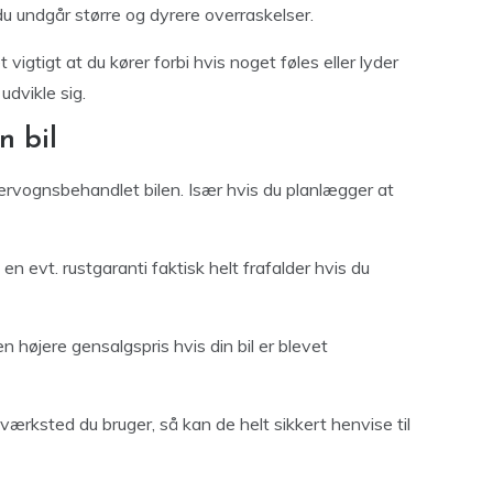
 du undgår større og dyrere overraskelser.
gtigt at du kører forbi hvis noget føles eller lyder
udvikle sig.
n bil
ervognsbehandlet bilen. Især hvis du planlægger at
 evt. rustgaranti faktisk helt frafalder hvis du
en højere gensalgspris hvis din bil er blevet
rksted du bruger, så kan de helt sikkert henvise til