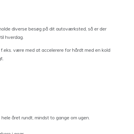
holde diverse besøg på dit autoværksted, så er der
 til hverdag.
Lad f.eks. være med at accelerere for hårdt med en kold
t.
æg hele året rundt, mindst to gange om ugen.
kere i gear