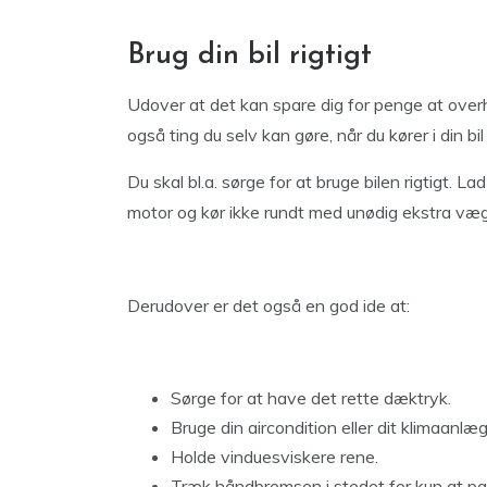
Brug din bil rigtigt
Udover at det kan spare dig for penge at over
også ting du selv kan gøre, når du kører i din bil
Du skal bl.a. sørge for at bruge bilen rigtigt. 
motor og kør ikke rundt med unødig ekstra væg
Derudover er det også en god ide at:
Sørge for at have det rette dæktryk.
Bruge din aircondition eller dit klimaanl
Holde vinduesviskere rene.
Træk håndbremsen i stedet for kun at par