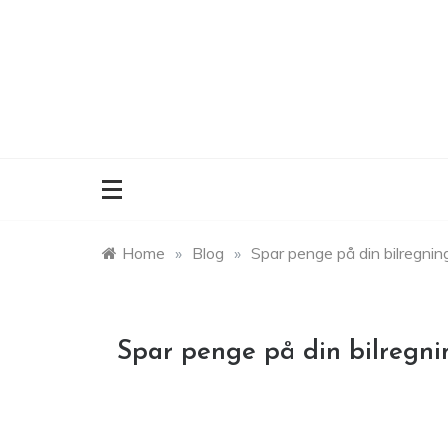
Skip
to
content
Home
»
Blog
»
Spar penge på din bilregni
Spar penge på din bilregn