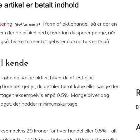
tering
i form af aktiehandel, så er der en
r i denne artikel ned i, hvordan du sparer penge, når
også, hvilke former for gebyrer du kan forvente på
al kende
 købe og sælge aktier, bliver du oftest gjort
bare det gebyr, du betaler for at købe eller sælge den
urtagen eksempelvis er på 0,5%. Mange bliver dog
r noget, der hedder minimumskurtage.
D
A
ksempelvis 29 kroner for hver handel eller 0,5% – alt
 aktier for 100 kroner, betaler du 29 kr i kurtage eller