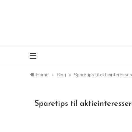
Skip
to
content
Home
»
Blog
»
Sparetips til aktieinteresse
Sparetips til aktieinteresse