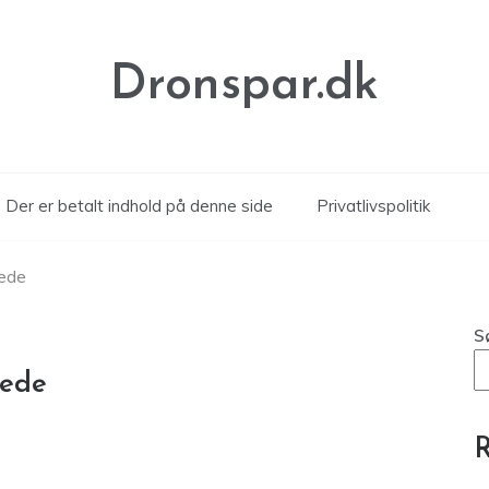
Dronspar.dk
Der er betalt indhold på denne side
Privatlivspolitik
rede
S
rede
R