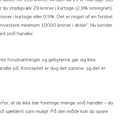
er du stadigvæk 29 kroner i kurtage (2,9% omregnet).
ner i kurtage eller 0,5%. Det er noget af en forskel,
l “investere minimum 10000 kroner i aktier”. Nu kender
ved små handler.
e forudsætninger og gebyrerne gør sig ikke
andler på. Konceptet er dog det samme, og det er
for, at du ikke bør foretage mange små handler – du
g så sjældent som muligt. På den måde kan du spare