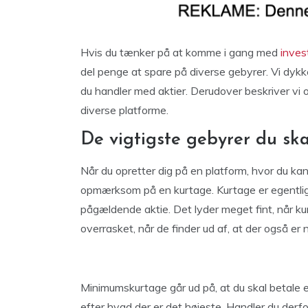
Hvis du tænker på at komme i gang med
inves
del penge at spare på diverse gebyrer. Vi dykke
du handler med aktier. Derudover beskriver vi 
diverse platforme.
De vigtigste gebyrer du sk
Når du opretter dig på en platform, hvor du kan
opmærksom på en kurtage. Kurtage er egentlig 
pågældende aktie. Det lyder meget fint, når k
overrasket, når de finder ud af, at der også e
Minimumskurtage går ud på, at du skal betale e
efter hvad der er det højeste. Handler du derfor